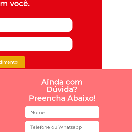
om você.
ndimento!
Ainda com
Dúvida?
Preencha Abaixo!