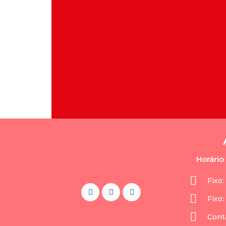
Horári
Fixo:
Fixo:
Cont