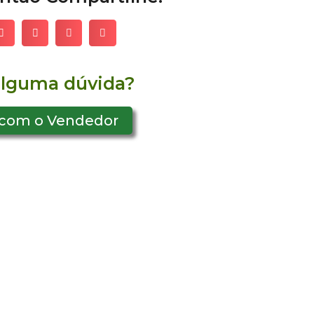
alguma dúvida?
 com o Vendedor