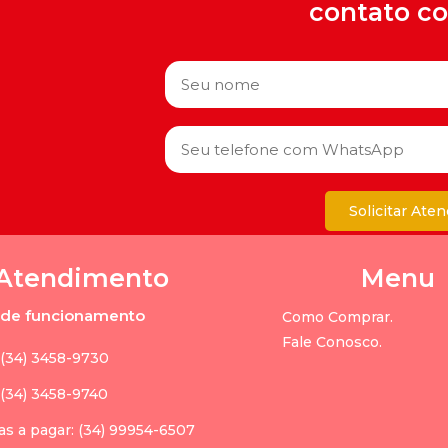
contato c
Solicitar Ate
Atendimento
Menu
o de funcionamento
Como Comprar.
Fale Conosco.
 (34) 3458-9730
 (34) 3458-9740
as a pagar: (34) 99954-6507