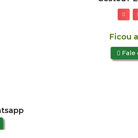
Ficou 
Fale
atsapp