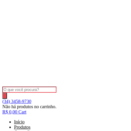
Ir
para
o
conteúdo
Pesquisar
produtos
(34) 3458-9730
Não há produtos no carrinho.
R$
0,00
Cart
Início
Produtos