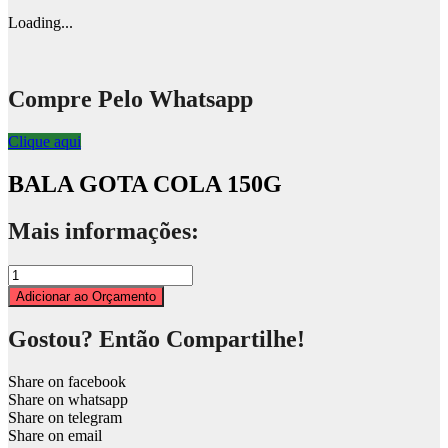
Loading...
Compre Pelo Whatsapp
Clique aqui
BALA GOTA COLA 150G
Mais informações:
BALA
GOTA
Adicionar ao Orçamento
COLA
150G
Gostou? Então Compartilhe!
quantity
Share on facebook
Share on whatsapp
Share on telegram
Share on email