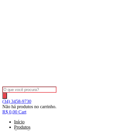
Ir
para
o
conteúdo
Pesquisar
produtos
(34) 3458-9730
Não há produtos no carrinho.
R$
0,00
Cart
Início
Produtos